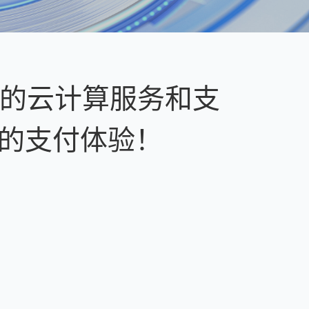
的
云
计
算
服
务
和
支
的
支
付
体
验
！