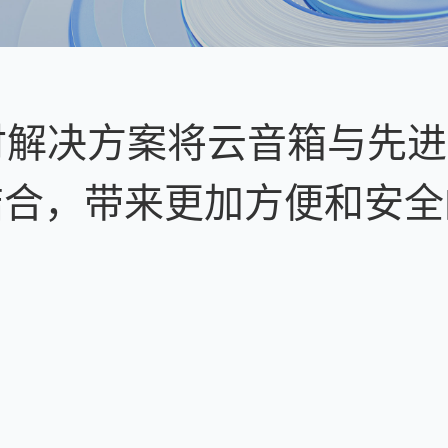
付
解
决
方
案
将
云
音
箱
与
先
进
结
合
，
带
来
更
加
方
便
和
安
全