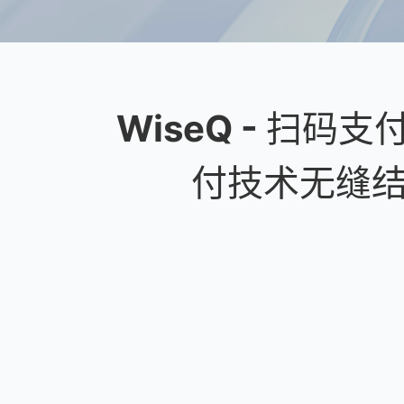
W
i
s
e
Q
-
扫
码
支
付
技
术
无
缝