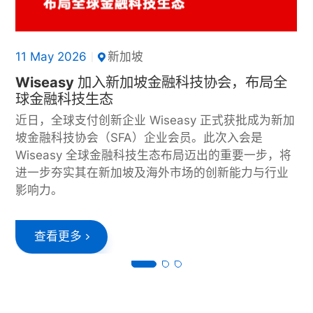
08 Dec 2025
11 May 2026
12 Mar 2026
08 Dec 2025
11 May 2026
新加坡
新加坡
新加坡
新加坡
新加坡
|
|
|
|
|
Wiseasy 于 2025 新加坡金融科技节发布
Wiseasy 加入新加坡金融科技协会，布局全
十三载聚力笃行，用创新重塑想象
Wiseasy 于 2025 新加坡金融科技节发布
Wiseasy 加入新加坡金融科技协会，布局全
RX 智能金融读卡器
球金融科技生态
RX 智能金融读卡器
球金融科技生态
近日，全球支付创新企业 Wiseasy 迎来十三周年庆。
在 2025 新加坡金融科技节（SFF 2025）现场，
近日，全球支付创新企业 Wiseasy 正式获批成为新加
在 2025 新加坡金融科技节（SFF 2025）现场，
近日，全球支付创新企业 Wiseasy 正式获批成为新加
公司全球同仁齐聚一堂，回望发展历程，共绘未来发
Wiseasy正式推出 RX 智能金融读卡器。这款便携式
坡金融科技协会（SFA）企业会员。此次入会是
Wiseasy正式推出 RX 智能金融读卡器。这款便携式
坡金融科技协会（SFA）企业会员。此次入会是
展蓝图。
智能设备专为快速、可靠的移动支付场景设计，标志
Wiseasy 全球金融科技生态布局迈出的重要一步，将
智能设备专为快速、可靠的移动支付场景设计，标志
Wiseasy 全球金融科技生态布局迈出的重要一步，将
着公司在赋能商户 “移动优先” 的商业环境、实现灵活
进一步夯实其在新加坡及海外市场的创新能力与行业
着公司在赋能商户 “移动优先” 的商业环境、实现灵活
进一步夯实其在新加坡及海外市场的创新能力与行业
查看更多
经营等方面迈出全新步伐。
影响力。
经营等方面迈出全新步伐。
影响力。
查看更多
查看更多
查看更多
查看更多